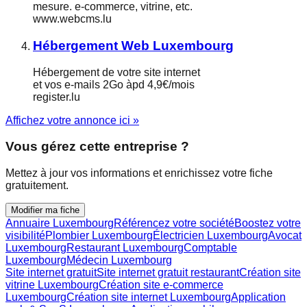
mesure. e-commerce, vitrine, etc.
www.webcms.lu
Hébergement Web Luxembourg
Hébergement de votre site internet
et vos e-mails 2Go àpd 4,9€/mois
register.lu
Affichez votre annonce ici »
Vous gérez cette entreprise ?
Mettez à jour vos informations et enrichissez votre fiche
gratuitement.
Modifier ma fiche
Annuaire Luxembourg
Référencez votre société
Boostez votre
visibilité
Plombier Luxembourg
Électricien Luxembourg
Avocat
Luxembourg
Restaurant Luxembourg
Comptable
Luxembourg
Médecin Luxembourg
Site internet gratuit
Site internet gratuit restaurant
Création site
vitrine Luxembourg
Création site e-commerce
Luxembourg
Création site internet Luxembourg
Application