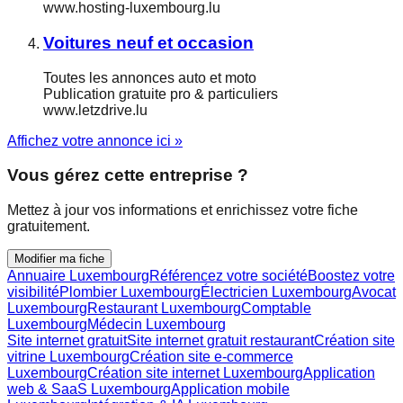
www.hosting-luxembourg.lu
Voitures neuf et occasion
Toutes les annonces auto et moto
Publication gratuite pro & particuliers
www.letzdrive.lu
Affichez votre annonce ici »
Vous gérez cette entreprise ?
Mettez à jour vos informations et enrichissez votre fiche
gratuitement.
Modifier ma fiche
Annuaire Luxembourg
Référencez votre société
Boostez votre
visibilité
Plombier Luxembourg
Électricien Luxembourg
Avocat
Luxembourg
Restaurant Luxembourg
Comptable
Luxembourg
Médecin Luxembourg
Site internet gratuit
Site internet gratuit restaurant
Création site
vitrine Luxembourg
Création site e-commerce
Luxembourg
Création site internet Luxembourg
Application
web & SaaS Luxembourg
Application mobile