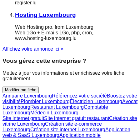
register.lu
Hosting Luxembourg
Web Hosting pro. from Luxembourg
Web 1Go + E-mails 1Go, php, cron,..
www.hosting-luxembourg.lu
Affichez votre annonce ici »
Vous gérez cette entreprise ?
Mettez à jour vos informations et enrichissez votre fiche
gratuitement.
Modifier ma fiche
Annuaire Luxembourg
Référencez votre société
Boostez votre
visibilité
Plombier Luxembourg
Électricien Luxembourg
Avocat
Luxembourg
Restaurant Luxembourg
Comptable
Luxembourg
Médecin Luxembourg
Site internet gratuit
Site internet gratuit restaurant
Création site
vitrine Luxembourg
Création site e-commerce
Luxembourg
Création site internet Luxembourg
Application
web & SaaS Luxembourg
Application mobile