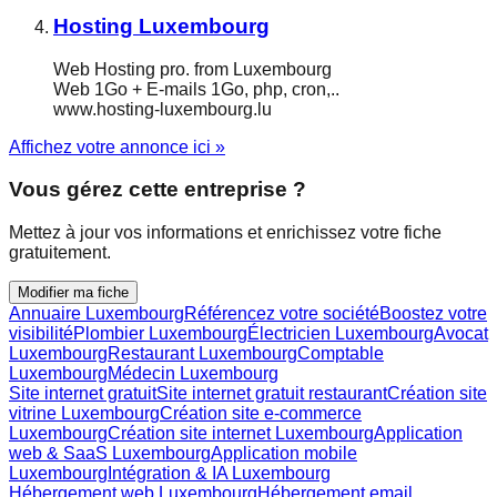
Hosting Luxembourg
Web Hosting pro. from Luxembourg
Web 1Go + E-mails 1Go, php, cron,..
www.hosting-luxembourg.lu
Affichez votre annonce ici »
Vous gérez cette entreprise ?
Mettez à jour vos informations et enrichissez votre fiche
gratuitement.
Modifier ma fiche
Annuaire Luxembourg
Référencez votre société
Boostez votre
visibilité
Plombier Luxembourg
Électricien Luxembourg
Avocat
Luxembourg
Restaurant Luxembourg
Comptable
Luxembourg
Médecin Luxembourg
Site internet gratuit
Site internet gratuit restaurant
Création site
vitrine Luxembourg
Création site e-commerce
Luxembourg
Création site internet Luxembourg
Application
web & SaaS Luxembourg
Application mobile
Luxembourg
Intégration & IA Luxembourg
Hébergement web Luxembourg
Hébergement email