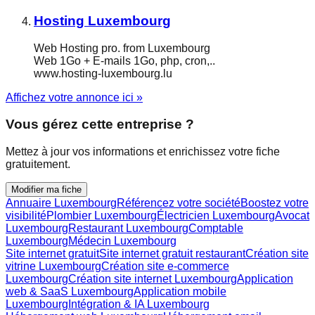
Hosting Luxembourg
Web Hosting pro. from Luxembourg
Web 1Go + E-mails 1Go, php, cron,..
www.hosting-luxembourg.lu
Affichez votre annonce ici »
Vous gérez cette entreprise ?
Mettez à jour vos informations et enrichissez votre fiche
gratuitement.
Modifier ma fiche
Annuaire Luxembourg
Référencez votre société
Boostez votre
visibilité
Plombier Luxembourg
Électricien Luxembourg
Avocat
Luxembourg
Restaurant Luxembourg
Comptable
Luxembourg
Médecin Luxembourg
Site internet gratuit
Site internet gratuit restaurant
Création site
vitrine Luxembourg
Création site e-commerce
Luxembourg
Création site internet Luxembourg
Application
web & SaaS Luxembourg
Application mobile
Luxembourg
Intégration & IA Luxembourg