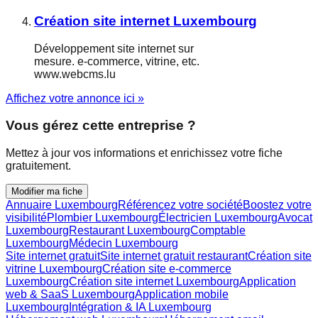
Création site internet Luxembourg
Développement site internet sur
mesure. e-commerce, vitrine, etc.
www.webcms.lu
Affichez votre annonce ici »
Vous gérez cette entreprise ?
Mettez à jour vos informations et enrichissez votre fiche
gratuitement.
Modifier ma fiche
Annuaire Luxembourg
Référencez votre société
Boostez votre
visibilité
Plombier Luxembourg
Électricien Luxembourg
Avocat
Luxembourg
Restaurant Luxembourg
Comptable
Luxembourg
Médecin Luxembourg
Site internet gratuit
Site internet gratuit restaurant
Création site
vitrine Luxembourg
Création site e-commerce
Luxembourg
Création site internet Luxembourg
Application
web & SaaS Luxembourg
Application mobile
Luxembourg
Intégration & IA Luxembourg