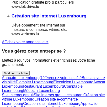
Publication gratuite pro & particuliers
www.letzdrive.lu
Création site internet Luxembourg
Développement site internet sur
mesure. e-commerce, vitrine, etc.
www.webcms.lu
Affichez votre annonce ici »
Vous gérez cette entreprise ?
Mettez à jour vos informations et enrichissez votre fiche
gratuitement.
Modifier ma fiche
Annuaire Luxembourg
Référencez votre société
Boostez votre
visibilité
Plombier Luxembourg
Électricien Luxembourg
Avocat
Luxembourg
Restaurant Luxembourg
Comptable
Luxembourg
Médecin Luxembourg
Site internet gratuit
Site internet gratuit restaurant
Création site
vitrine Luxembourg
Création site e-commerce
Luxembourg
Création site internet Luxembourg
Application