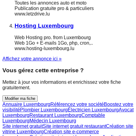
Toutes les annonces auto et moto
Publication gratuite pro & particuliers
www.letzdrive.lu
Hosting Luxembourg
Web Hosting pro. from Luxembourg
Web 1Go + E-mails 1Go, php, cron,..
www.hosting-luxembourg.lu
Affichez votre annonce ici »
Vous gérez cette entreprise ?
Mettez à jour vos informations et enrichissez votre fiche
gratuitement.
Modifier ma fiche
Annuaire Luxembourg
Référencez votre société
Boostez votre
visibilité
Plombier Luxembourg
Électricien Luxembourg
Avocat
Luxembourg
Restaurant Luxembourg
Comptable
Luxembourg
Médecin Luxembourg
Site internet gratuit
Site internet gratuit restaurant
Création site
vitrine Luxembourg
Création site e-commerce