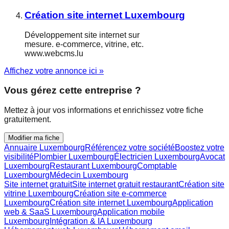
Création site internet Luxembourg
Développement site internet sur
mesure. e-commerce, vitrine, etc.
www.webcms.lu
Affichez votre annonce ici »
Vous gérez cette entreprise ?
Mettez à jour vos informations et enrichissez votre fiche
gratuitement.
Modifier ma fiche
Annuaire Luxembourg
Référencez votre société
Boostez votre
visibilité
Plombier Luxembourg
Électricien Luxembourg
Avocat
Luxembourg
Restaurant Luxembourg
Comptable
Luxembourg
Médecin Luxembourg
Site internet gratuit
Site internet gratuit restaurant
Création site
vitrine Luxembourg
Création site e-commerce
Luxembourg
Création site internet Luxembourg
Application
web & SaaS Luxembourg
Application mobile
Luxembourg
Intégration & IA Luxembourg