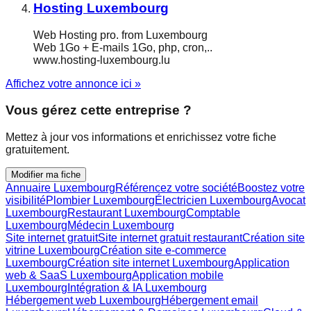
Hosting Luxembourg
Web Hosting pro. from Luxembourg
Web 1Go + E-mails 1Go, php, cron,..
www.hosting-luxembourg.lu
Affichez votre annonce ici »
Vous gérez cette entreprise ?
Mettez à jour vos informations et enrichissez votre fiche
gratuitement.
Modifier ma fiche
Annuaire Luxembourg
Référencez votre société
Boostez votre
visibilité
Plombier Luxembourg
Électricien Luxembourg
Avocat
Luxembourg
Restaurant Luxembourg
Comptable
Luxembourg
Médecin Luxembourg
Site internet gratuit
Site internet gratuit restaurant
Création site
vitrine Luxembourg
Création site e-commerce
Luxembourg
Création site internet Luxembourg
Application
web & SaaS Luxembourg
Application mobile
Luxembourg
Intégration & IA Luxembourg
Hébergement web Luxembourg
Hébergement email