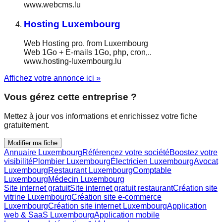
www.webcms.lu
Hosting Luxembourg
Web Hosting pro. from Luxembourg
Web 1Go + E-mails 1Go, php, cron,..
www.hosting-luxembourg.lu
Affichez votre annonce ici »
Vous gérez cette entreprise ?
Mettez à jour vos informations et enrichissez votre fiche
gratuitement.
Modifier ma fiche
Annuaire Luxembourg
Référencez votre société
Boostez votre
visibilité
Plombier Luxembourg
Électricien Luxembourg
Avocat
Luxembourg
Restaurant Luxembourg
Comptable
Luxembourg
Médecin Luxembourg
Site internet gratuit
Site internet gratuit restaurant
Création site
vitrine Luxembourg
Création site e-commerce
Luxembourg
Création site internet Luxembourg
Application
web & SaaS Luxembourg
Application mobile