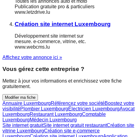
Toutes les annonces auto et moto
Publication gratuite pro & particuliers
www.letzdrive.lu
Création site internet Luxembourg
Développement site internet sur
mesure. e-commerce, vitrine, etc.
www.webcms.lu
Affichez votre annonce ici »
Vous gérez cette entreprise ?
Mettez à jour vos informations et enrichissez votre fiche
gratuitement.
Modifier ma fiche
Annuaire Luxembourg
Référencez votre société
Boostez votre
visibilité
Plombier Luxembourg
Électricien Luxembourg
Avocat
Luxembourg
Restaurant Luxembourg
Comptable
Luxembourg
Médecin Luxembourg
Site internet gratuit
Site internet gratuit restaurant
Création site
vitrine Luxembourg
Création site e-commerce
Luxembourg
Création site internet Luxembourg
Application