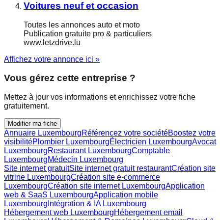
Voitures neuf et occasion
Toutes les annonces auto et moto
Publication gratuite pro & particuliers
www.letzdrive.lu
Affichez votre annonce ici »
Vous gérez cette entreprise ?
Mettez à jour vos informations et enrichissez votre fiche
gratuitement.
Modifier ma fiche
Annuaire Luxembourg
Référencez votre société
Boostez votre
visibilité
Plombier Luxembourg
Électricien Luxembourg
Avocat
Luxembourg
Restaurant Luxembourg
Comptable
Luxembourg
Médecin Luxembourg
Site internet gratuit
Site internet gratuit restaurant
Création site
vitrine Luxembourg
Création site e-commerce
Luxembourg
Création site internet Luxembourg
Application
web & SaaS Luxembourg
Application mobile
Luxembourg
Intégration & IA Luxembourg
Hébergement web Luxembourg
Hébergement email