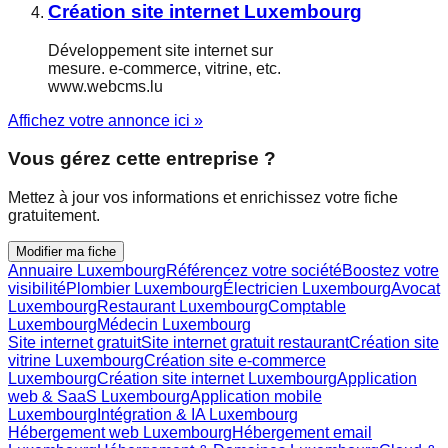
Création site internet Luxembourg
Développement site internet sur
mesure. e-commerce, vitrine, etc.
www.webcms.lu
Affichez votre annonce ici »
Vous gérez cette entreprise ?
Mettez à jour vos informations et enrichissez votre fiche
gratuitement.
Modifier ma fiche
Annuaire Luxembourg
Référencez votre société
Boostez votre
visibilité
Plombier Luxembourg
Électricien Luxembourg
Avocat
Luxembourg
Restaurant Luxembourg
Comptable
Luxembourg
Médecin Luxembourg
Site internet gratuit
Site internet gratuit restaurant
Création site
vitrine Luxembourg
Création site e-commerce
Luxembourg
Création site internet Luxembourg
Application
web & SaaS Luxembourg
Application mobile
Luxembourg
Intégration & IA Luxembourg
Hébergement web Luxembourg
Hébergement email