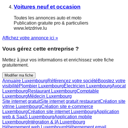
Voitures neuf et occasion
Toutes les annonces auto et moto
Publication gratuite pro & particuliers
www.letzdrive.lu
Affichez votre annonce ici »
Vous gérez cette entreprise ?
Mettez à jour vos informations et enrichissez votre fiche
gratuitement.
Modifier ma fiche
Annuaire Luxembourg
Référencez votre société
Boostez votre
visibilité
Plombier Luxembourg
Électricien Luxembourg
Avocat
Luxembourg
Restaurant Luxembourg
Comptable
Luxembourg
Médecin Luxembourg
Site internet gratuit
Site internet gratuit restaurant
Création site
vitrine Luxembourg
Création site e-commerce
Luxembourg
Création site internet Luxembourg
Application
web & SaaS Luxembourg
Application mobile
Luxembourg
Intégration & IA Luxembourg
Hébergement web Luxembourg
Hébergement email