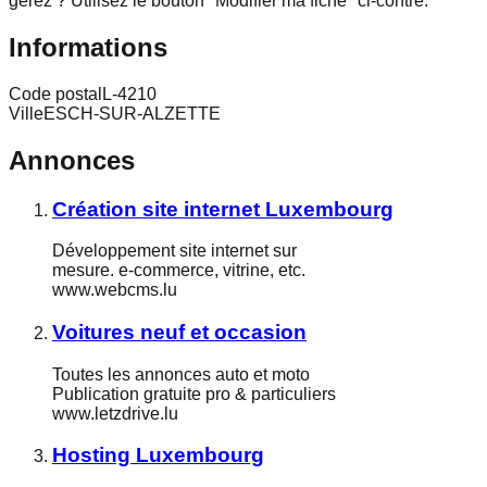
gérez ? Utilisez le bouton "Modifier ma fiche" ci-contre.
Informations
Code postal
L-4210
Ville
ESCH-SUR-ALZETTE
Annonces
Création site internet Luxembourg
Développement site internet sur
mesure. e-commerce, vitrine, etc.
www.webcms.lu
Voitures neuf et occasion
Toutes les annonces auto et moto
Publication gratuite pro & particuliers
www.letzdrive.lu
Hosting Luxembourg