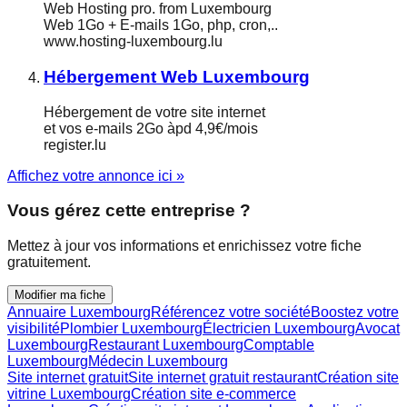
Web Hosting pro. from Luxembourg
Web 1Go + E-mails 1Go, php, cron,..
www.hosting-luxembourg.lu
Hébergement Web Luxembourg
Hébergement de votre site internet
et vos e-mails 2Go àpd 4,9€/mois
register.lu
Affichez votre annonce ici »
Vous gérez cette entreprise ?
Mettez à jour vos informations et enrichissez votre fiche
gratuitement.
Modifier ma fiche
Annuaire Luxembourg
Référencez votre société
Boostez votre
visibilité
Plombier Luxembourg
Électricien Luxembourg
Avocat
Luxembourg
Restaurant Luxembourg
Comptable
Luxembourg
Médecin Luxembourg
Site internet gratuit
Site internet gratuit restaurant
Création site
vitrine Luxembourg
Création site e-commerce