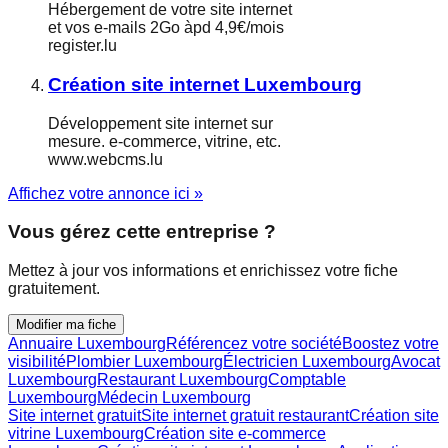
Hébergement de votre site internet
et vos e-mails 2Go àpd 4,9€/mois
register.lu
Création site internet Luxembourg
Développement site internet sur
mesure. e-commerce, vitrine, etc.
www.webcms.lu
Affichez votre annonce ici »
Vous gérez cette entreprise ?
Mettez à jour vos informations et enrichissez votre fiche
gratuitement.
Modifier ma fiche
Annuaire Luxembourg
Référencez votre société
Boostez votre
visibilité
Plombier Luxembourg
Électricien Luxembourg
Avocat
Luxembourg
Restaurant Luxembourg
Comptable
Luxembourg
Médecin Luxembourg
Site internet gratuit
Site internet gratuit restaurant
Création site
vitrine Luxembourg
Création site e-commerce