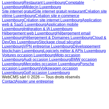
Luxembourg
Restaurant Luxembourg
Comptable
Luxembourg
Médecin Luxembourg
Site internet gratuit
Site internet gratuit restaurant
Création site
vitrine Luxembourg
Création site e-commerce
Luxembourg
Création site internet Luxembourg
Application
web & SaaS Luxembourg
Application mobile
Luxembourg
Intégration & IA Luxembourg
Hébergement web Luxembourg
Hébergement email
Luxembourg
Hébergement & Domaines Luxembourg
Cloud &
DevOps Luxembourg
Stockage cloud sécurisé
Luxembourg
VPN entreprise Luxembourg
Développement
blockchain Luxembourg
Logiciels métier & APIs Luxembourg
Voitures occasion Luxembourg
Moto occasion
Luxembourg
Audi occasion Luxembourg
BMW occasion
Luxembourg
Mercedes occasion Luxembourg
Porsche
occasion Luxembourg
Volkswagen occasion
Luxembourg
Golf occasion Luxembourg
WebCMS sàrl ©
2026
— Tous droits réservés
Contact
Ajouter une entreprise